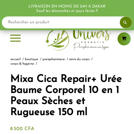
LIVRAISON EN MOINS DE 24H À DAKAR
PROMO !
Sauf les dimanches et jours fériés !!
accueil
/
boutique
/
parapharmacie
/
soins du corps
/
corps & hygeine
/
Mixa Cica Repair+ Urée
Baume Corporel 10 en 1
Peaux Sèches et
Rugueuse 150 ml
8.500
CFA