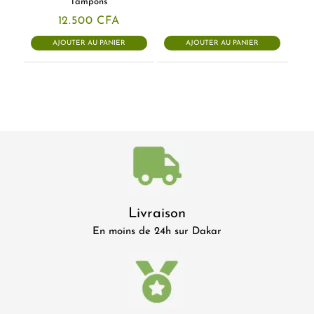
Tampons
prix
prix
initial
actuel
12.500
CFA
était :
est :
52.500 CFA.
45.500 CF
AJOUTER AU PANIER
AJOUTER AU PANIER
Livraison
En moins de 24h sur Dakar