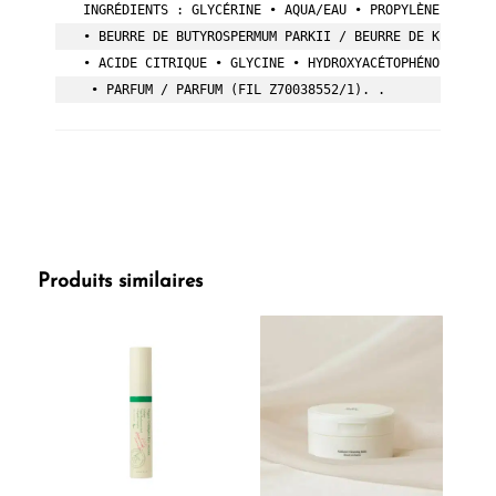
INGRÉDIENTS : GLYCÉRINE • AQUA/EAU • PROPYLÈNE GLYCOL
• BEURRE DE BUTYROSPERMUM PARKII / BEURRE DE KARITÉ •
• ACIDE CITRIQUE • GLYCINE • HYDROXYACÉTOPHÉNONE • SO
 • PARFUM / PARFUM (FIL Z70038552/1). .
Produits similaires