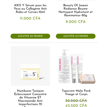
AXIS Y Sérum pour les
Beauty Of Joseon
Yeux au Collagène Anti
Radiance Baume
Rides et Cernes 10ml
Nettoyant Hydratant et
Illuminateur 80g
11.000
CFA
9.000
CFA
AJOUTER AU PANIER
AJOUTER AU PANIER
Numbuzin Tampon
Topicrem Mela Pack
Éclaircissant Concentré
Visage et Corps
de Vitamine ET
52.500
CFA
Niacinamide Anti
Imperfections 70
Le
Le
45.500
CFA