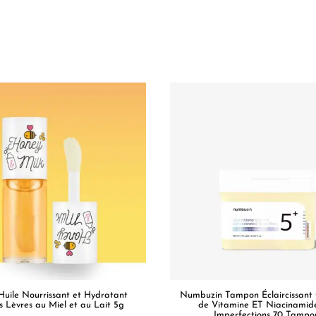
Huile Nourrissant et Hydratant
Numbuzin Tampon Éclaircissant
s Lèvres au Miel et au Lait 5g
de Vitamine ET Niacinamid
Imperfections 70 Tampo