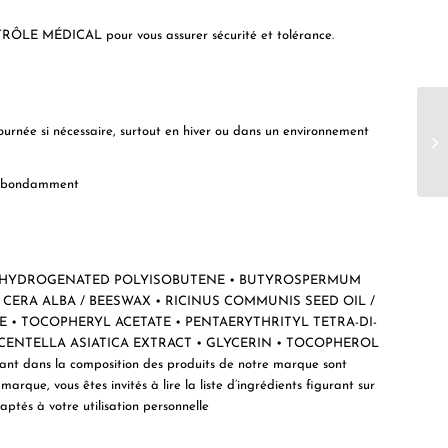
LE MÉDICAL pour vous assurer sécurité et tolérance.
ournée si nécessaire, surtout en hiver ou dans un environnement
t abondamment
 HYDROGENATED POLYISOBUTENE • BUTYROSPERMUM
• CERA ALBA / BEESWAX • RICINUS COMMUNIS SEED OIL /
E • TOCOPHERYL ACETATE • PENTAERYTHRITYL TETRA-DI-
ENTELLA ASIATICA EXTRACT • GLYCERIN • TOCOPHEROL
ntrant dans la composition des produits de notre marque sont
arque, vous êtes invités à lire la liste d’ingrédients figurant sur
ptés à votre utilisation personnelle