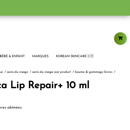
BÉBÉ & ENFANT
MARQUES
KOREAN SKINCARE 🇰🇷
ue
/
soins du visage
/
soins du visage par produit
/
baume & gommage lèvres
/
ca Lip Repair+ 10 ml
vres abîmées.