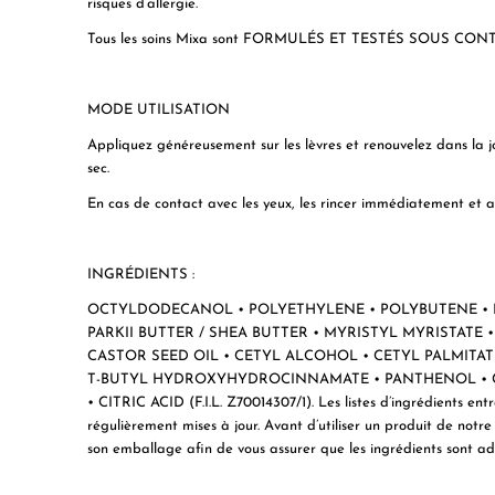
risques d’allergie.
Tous les soins Mixa sont FORMULÉS ET TESTÉS SOUS CONTRÔ
MODE UTILISATION
Appliquez généreusement sur les lèvres et renouvelez dans la j
sec.
En cas de contact avec les yeux, les rincer immédiatement e
INGRÉDIENTS :
OCTYLDODECANOL • POLYETHYLENE • POLYBUTENE •
PARKII BUTTER / SHEA BUTTER • MYRISTYL MYRISTATE 
CASTOR SEED OIL • CETYL ALCOHOL • CETYL PALMITAT
T-BUTYL HYDROXYHYDROCINNAMATE • PANTHENOL • C
• CITRIC ACID (F.I.L. Z70014307/1). Les listes d’ingrédients e
régulièrement mises à jour. Avant d’utiliser un produit de notre m
son emballage afin de vous assurer que les ingrédients sont ada