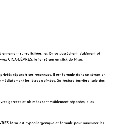
iennement sur-sollicitées, les lèvres s’assèchent, s’abîment et
uvrez CICA-LÈVRES, le 1er sérum en stick de Mixa.
priétés réparatrices reconnues. Il est formulé dans un sérum en
mmédiatement les lèvres abîmées. Sa texture barrière isole des
lèvres gercées et abimées sont visiblement réparées, elles
ÈVRES Mixa est hypoallergénique et formulé pour minimiser les