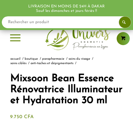
LIVRAISON EN MOINS DE 24H À DAKAR
Sauf les dimanches et jours fériés !!
accueil
/
boutique
/
parapharmacie
/
soins du visage
/
soins ciblés
/
anti-taches et dépigmentants
/
Mixsoon Bean Essence
Rénovatrice Illuminateur
et Hydratation 30 ml
9.750
CFA