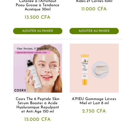
Cutanée à l’Artichaut
Rides et Cernes 10ml
Peau Grasse à Tendance
11.000
CFA
Acnéique 30ml
13.500
CFA
AJOUTER AU PANIER
AJOUTER AU PANIER
Cosrx The 6 Peptide Skin
A’PIEU Gommage Lèvres
Sérum Booster à Acide
Miel et Lait 8 ml
Hyaluronique Repulpant
2.750
CFA
et Anti Age 150 ml
15.000
CFA