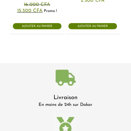
2.500
CFA
16.000
CFA
Le
Le
15.500
CFA
Promo !
prix
prix
initial
actuel
était :
est :
AJOUTER AU PANIER
AJOUTER AU PANIER
16.000 CFA.
15.500 CFA.
Livraison
En moins de 24h sur Dakar