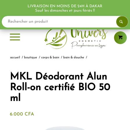
LIVRAISON EN MOINS DE 24H À DAKAR
Sauf les dimanches et jours fériés !!
accueil
/
boutique
/
corps & bain
/
bain & douche
/
MKL Déodorant Alun
Roll-on certifié BIO 50
ml
6.000
CFA