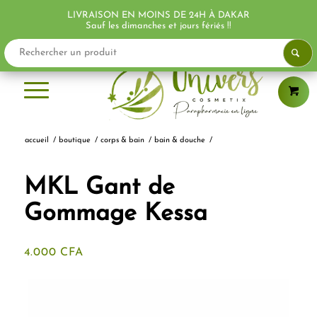
LIVRAISON EN MOINS DE 24H À DAKAR
PROMO !
PROMO !
Sauf les dimanches et jours fériés !!
accueil
/
boutique
/
corps & bain
/
bain & douche
/
MKL Gant de
Gommage Kessa
4.000
CFA