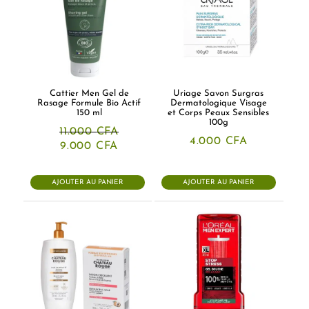
Cattier Men Gel de
Uriage Savon Surgras
Rasage Formule Bio Actif
Dermatologique Visage
150 ml
et Corps Peaux Sensibles
100g
11.000
CFA
4.000
CFA
Le
Le
9.000
CFA
prix
prix
initial
actuel
était :
est :
AJOUTER AU PANIER
AJOUTER AU PANIER
11.000 CFA.
9.000 CFA.