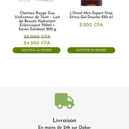
Chateau Rouge Duo
L’Oréal Men Expert Stop
Unificateur de Teint – Lait
Stress Gel Douche 250 ml
de Beauté Hydratant
2.500
CFA
Éclaircissant 750ml +
Savon Exfoliant 200 g
25.000
CFA
Le
Le
24.500
CFA
prix
prix
AJOUTER AU PANIER
AJOUTER AU PANIER
initial
actuel
était :
est :
25.000 CFA.
24.500 CFA.
Livraison
En moins de 24h sur Dakar