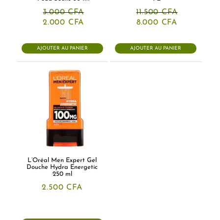
3.000
CFA
11.500
CFA
Le
Le
Le
Le
2.000
CFA
8.000
CFA
prix
prix
prix
prix
initial
actuel
initial
actuel
était :
est :
était :
est :
AJOUTER AU PANIER
AJOUTER AU PANIER
3.000 CFA.
2.000 CFA.
11.500 CFA.
8.000 CFA.
L’Oréal Men Expert Gel
Douche Hydra Energetic
250 ml
2.500
CFA