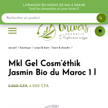
LIVRAISON EN MOINS DE 24H À DAKAR
PROMO !
PROMO !
PROMO !
Sauf les dimanches et jours fériés !!
accueil
/
boutique
/
corps & bain
/
bain & douche
/
Mkl Gel Cosm’éthik
Jasmin Bio du Maroc 1 l
Le
Le
5.500
CFA
4.500
CFA
prix
prix
initial
actuel
était :
est :
5.500 CFA.
4.500 CFA.