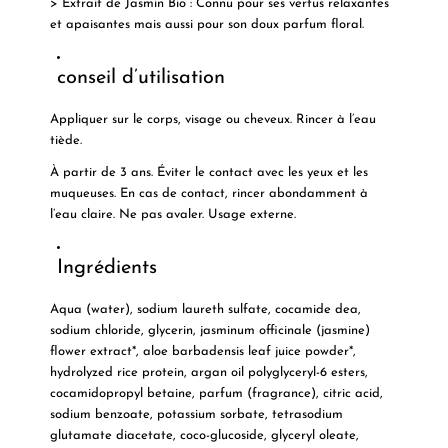
> Extrait de Jasmin Bio : Connu pour ses vertus relaxantes
et apaisantes mais aussi pour son doux parfum floral.
conseil d’utilisation
Appliquer sur le corps, visage ou cheveux. Rincer à l’eau
tiède.
À partir de 3 ans. Éviter le contact avec les yeux et les
muqueuses. En cas de contact, rincer abondamment à
l’eau claire. Ne pas avaler. Usage externe.
Ingrédients
Aqua (water), sodium laureth sulfate, cocamide dea,
sodium chloride, glycerin, jasminum officinale (jasmine)
flower extract*, aloe barbadensis leaf juice powder*,
hydrolyzed rice protein, argan oil polyglyceryl-6 esters,
cocamidopropyl betaine, parfum (fragrance), citric acid,
sodium benzoate, potassium sorbate, tetrasodium
glutamate diacetate, coco-glucoside, glyceryl oleate,