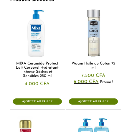
MIXA Ceramide Protect
Waam Huile de Coton 75
Lait Corporel Hydratant
ml
Intense Sèches et
7.500
CFA
Sensibles 250 ml
Le
Le
6.000
CFA
Promo !
4.000
CFA
prix
prix
initial
actuel
était :
est :
7.500 CFA.
6.000 CFA.
AJOUTER AU PANIER
AJOUTER AU PANIER