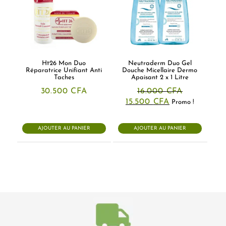
Ht26 Mon Duo
Neutraderm Duo Gel
Réparatrice Unifiant Anti
Douche Micellaire Dermo
Taches
Apaisant 2 x 1 Litre
30.500
CFA
16.000
CFA
Le
Le
15.500
CFA
Promo !
prix
prix
initial
actuel
était :
est :
AJOUTER AU PANIER
AJOUTER AU PANIER
16.000 CFA.
15.500 CFA.