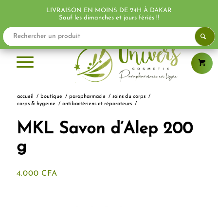
LIVRAISON EN MOINS DE 24H À DAKAR
Sauf les dimanches et jours fériés !!
accueil
/
boutique
/
parapharmacie
/
soins du corps
/
corps & hygeine
/
antibactériens et réparateurs
/
MKL Savon d’Alep 200
g
4.000
CFA