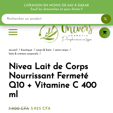
LIVRAISON EN MOINS DE 24H À DAKAR
PROMO !
Sauf les dimanches et jours fériés !!
accueil
/
boutique
/
corps & bain
/
soins corps
/
laits & crèmes corporels
/
Nivea Lait de Corps
Nourrissant Fermeté
Q10 + Vitamine C 400
ml
Le
Le
7.900
CFA
5.925
CFA
prix
prix