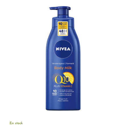
initial
actuel
était :
est :
7.900 CFA.
5.925 CFA.
En stock