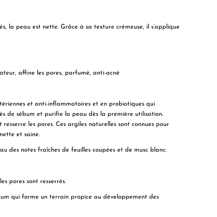
és, la peau est nette. Grâce à sa texture crémeuse, il s’applique
ulateur, affine les pores, parfumé, anti-acné
tériennes et anti-inflammatoires et en probiotiques qui
 de sébum et purifie la peau dès la première utilisation.
t resserre les pores. Ces argiles naturelles sont connues pour
nette et saine.
u des notes fraîches de feuilles coupées et de musc blanc.
es pores sont resserrés.
ébum qui forme un terrain propice au développement des