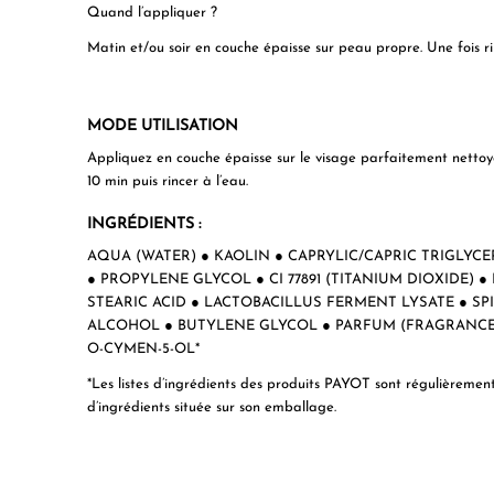
Quand l’appliquer ?
Matin et/ou soir en couche épaisse sur peau propre. Une fois ri
MODE UTILISATION
Appliquez en couche épaisse sur le visage parfaitement nettoyé
10 min puis rincer à l’eau.
INGRÉDIENTS :
AQUA (WATER) ● KAOLIN ● CAPRYLIC/CAPRIC TRIGLYCER
● PROPYLENE GLYCOL ● CI 77891 (TITANIUM DIOXIDE) 
STEARIC ACID ● LACTOBACILLUS FERMENT LYSATE ● S
ALCOHOL ● BUTYLENE GLYCOL ● PARFUM (FRAGRANCE
O-CYMEN-5-OL*
*Les listes d’ingrédients des produits PAYOT sont régulièrement mi
d’ingrédients située sur son emballage.