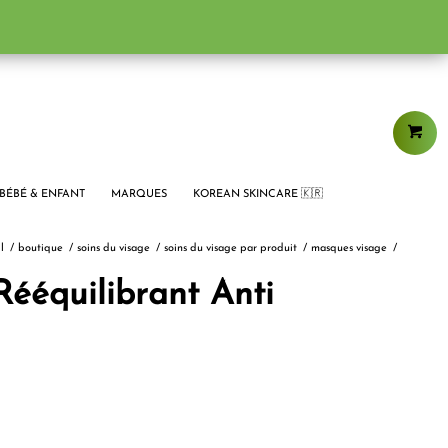
BÉBÉ & ENFANT
MARQUES
KOREAN SKINCARE 🇰🇷
l
/
boutique
/
soins du visage
/
soins du visage par produit
/
masques visage
/
Rééquilibrant Anti