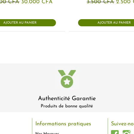
Le
Le
Le
500
CFA
30.000
CFA
3.500
CFA
2.500
prix
prix
prix
initial
actuel
initial
était :
est :
était :
31.500 CFA.
30.000 CFA.
3.500 
AJOUTER AU PANIER
AJOUTER AU PANIER
Authenticité Garantie
Produits de bonne qualité
Informations pratiques
Suivez-no
Nos Marques