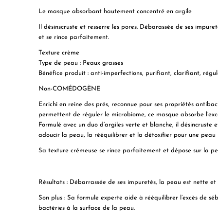
Le masque absorbant hautement concentré en argile
Il désinscruste et resserre les pores. Débarassée de ses impuret
et se rince parfaitement.
Texture
crème
Type de peau :
Peaux grasses
Bénéfice produit :
anti-imperfections, purifiant, clarifiant, rég
Non-COMÉDOGÈNE
Enrichi en reine des prés, reconnue pour ses propriétés antibac
permettent de réguler le microbiome, ce masque absorbe l’excès
Formulé avec un duo d’argiles verte et blanche, il désincruste e
adoucir la peau, la rééquilibrer et la détoxifier pour une peau 
Sa texture crémeuse se rince parfaitement et dépose sur la pea
Résultats
: Débarrassée de ses impuretés, la peau est nette et l
Son plus :
Sa formule experte aide à rééquilibrer l’excès de s
bactéries à la surface de la peau.