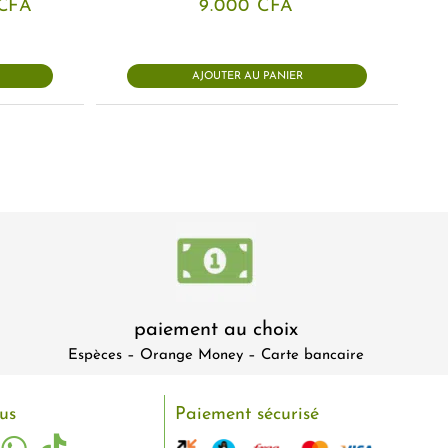
Le
CFA
9.000
CFA
prix
actuel
est :
CFA.
2.500 CFA.
AJOUTER AU PANIER
paiement au choix
Espèces – Orange Money – Carte bancaire
us
Paiement sécurisé