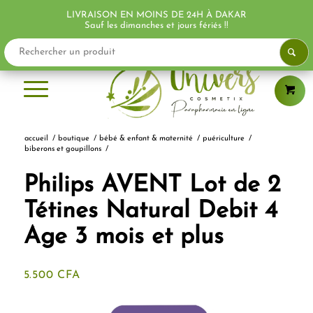
LIVRAISON EN MOINS DE 24H À DAKAR
PROMO !
Sauf les dimanches et jours fériés !!
accueil
/
boutique
/
bébé & enfant & maternité
/
puériculture
/
biberons et goupillons
/
Philips AVENT Lot de 2
Tétines Natural Debit 4
Age 3 mois et plus
5.500
CFA