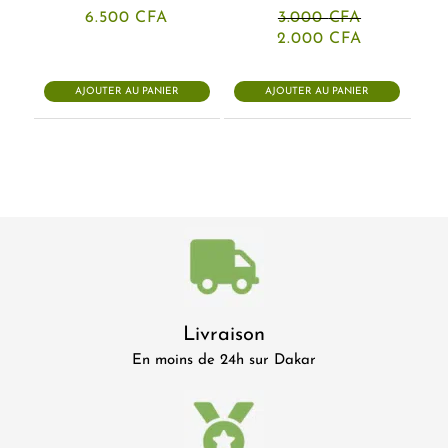
6.500
CFA
3.000
CFA
Le
Le
2.000
CFA
prix
prix
initial
actuel
était :
est :
AJOUTER AU PANIER
AJOUTER AU PANIER
3.000 CFA.
2.000 CFA
Livraison
En moins de 24h sur Dakar