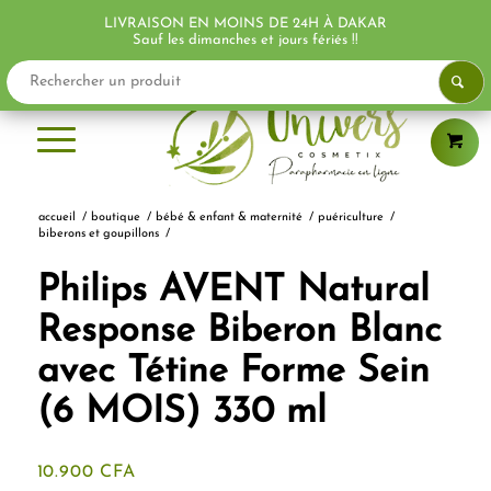
LIVRAISON EN MOINS DE 24H À DAKAR
PROMO !
Sauf les dimanches et jours fériés !!
accueil
/
boutique
/
bébé & enfant & maternité
/
puériculture
/
biberons et goupillons
/
Philips AVENT Natural
Response Biberon Blanc
avec Tétine Forme Sein
(6 MOIS) 330 ml
10.900
CFA