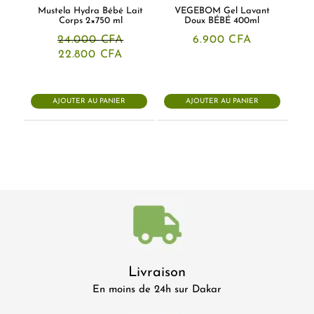
Mustela Hydra Bébé Lait
VEGEBOM Gel Lavant
Corps 2×750 ml
Doux BÉBÉ 400ml
24.000
CFA
6.900
CFA
Le
Le
22.800
CFA
prix
prix
initial
actuel
était :
est :
24.000 CFA.
22.800 CFA.
AJOUTER AU PANIER
AJOUTER AU PANIER
Livraison
En moins de 24h sur Dakar