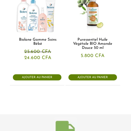
Biolane Gamme Soins
Puressentiel Huile
Bébé
Végétale BIO Amande
Douce 50 ml
25.600
CFA
5.800
CFA
Le
Le
24.600
CFA
prix
prix
initial
actuel
était :
est :
25.600 CFA.
24.600 CFA.
AJOUTER AU PANIER
AJOUTER AU PANIER