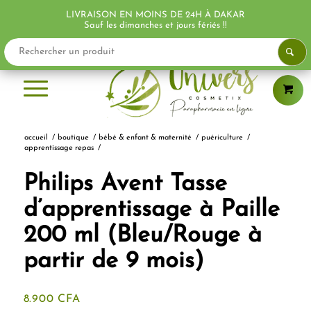
LIVRAISON EN MOINS DE 24H À DAKAR
PROMO !
Sauf les dimanches et jours fériés !!
accueil
/
boutique
/
bébé & enfant & maternité
/
puériculture
/
apprentissage repas
/
Philips Avent Tasse
d’apprentissage à Paille
200 ml (Bleu/Rouge à
partir de 9 mois)
8.900
CFA