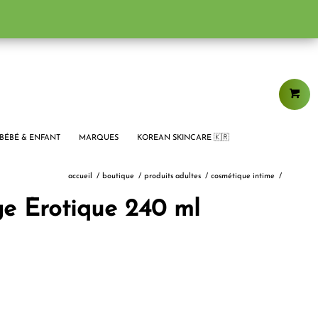
BÉBÉ & ENFANT
MARQUES
KOREAN SKINCARE 🇰🇷
accueil
/
boutique
/
produits adultes
/
cosmétique intime
/
e Érotique 240 ml