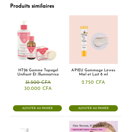
Produits similaires
HT26 Gamme Topsigel
A’PIEU Gommage Lèvres
Unifiant Et Illuminatrice
Miel et Lait 8 ml
31.500
CFA
2.750
CFA
Le
Le
30.000
CFA
prix
prix
initial
actuel
était :
est :
31.500 CFA.
30.000 CFA.
AJOUTER AU PANIER
AJOUTER AU PANIER