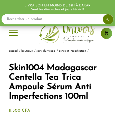
LIVRAISON EN MOINS DE 24H À DAKAR
PROMO !
Sauf les dimanches et jours fériés !!
accueil
/
boutique
/
soins du visage
/
acnés et imperfection
/
Skin1004 Madagascar
Centella Tea Trica
Ampoule Sérum Anti
Imperfections 100ml
11.500
CFA