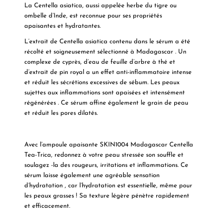
La Centella asiatica, aussi appelée herbe du tigre ou
ombelle d’Inde, est reconnue pour ses propriétés
apaisantes et hydratantes.
L’extrait de Centella asiatica contenu dans le sérum a été
récolté et soigneusement sélectionné à
Madagascar
. Un
complexe
de cyprès, d’eau de feuille d’arbre à thé et
d’extrait de pin royal a un
effet anti-inflammatoire
intense
et réduit les sécrétions excessives de sébum. Les peaux
sujettes aux inflammations sont apaisées et
intensément
régénérées
. Ce sérum affine également le grain de peau
et réduit les pores dilatés.
Avec l’ampoule apaisante SKIN1004 Madagascar Centella
Tea-Trica, redonnez à votre peau stressée
son souffle
et
soulagez
-la des rougeurs, irritations et inflammations. Ce
sérum laisse également une
agréable sensation
d’hydratation
, car l’hydratation est essentielle, même pour
les peaux grasses ! Sa
texture légère
pénètre rapidement
et efficacement.