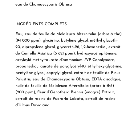
eau de Chamaecyparis Obtusa
INGRÉDIENTS COMPLETS
Eau, eau de feuille de Melaleuca Alternifolia (arbre à thé)
(94 000 ppm), glycérine, butylène glycol, méthyl gluceth-
20, dipropylène glycol, glycereth-26, 1,2-hexanediol, extrait
de Centella Asiatica (5 621 ppm), hydroxyacétophénone,
acryloyldiméthyltaurate d’ammonium. /VP Copolymère,
propanediol, laurate de polyglycéryl-10, éthylhexylglycérine,
pentylène glycol, caprylyl glycol, extrait de feuille de Pinus
Palustris, eau de Chamaecyparis Obtusa, EDTA disodique,
huile de feuille de Melaleuca Alternifolia (arbre à thé)
(200 ppm), fleur d’Oenothera Biennis (onagre) Extrait,
extrait de racine de Pueraria Lobata, extrait de racine
d’Ulmus Davidiana