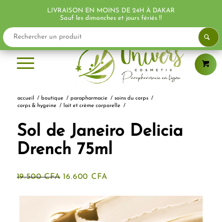
LIVRAISON EN MOINS DE 24H À DAKAR
PROMO !
PROMO !
PROMO !
PROMO !
Sauf les dimanches et jours fériés !!
accueil
/
boutique
/
parapharmacie
/
soins du corps
/
corps & hygeine
/
lait et crème corporelle
/
Sol de Janeiro Delicia
Drench 75ml
Le
Le
19.500
CFA
16.600
CFA
prix
prix
initial
actuel
était :
est :
19.500 CFA.
16.600 CFA.