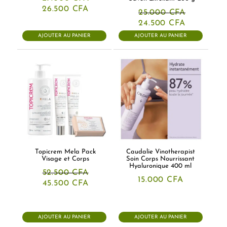
Le
Le
26.500
CFA
25.000
CFA
prix
prix
Le
Le
24.500
CFA
initial
actuel
prix
prix
était :
est :
AJOUTER AU PANIER
AJOUTER AU PANIER
initial
actuel
27.000 CFA.
26.500 CFA.
était :
est :
25.000 CFA.
24.500 CF
Topicrem Mela Pack
Caudalie Vinotherapist
Visage et Corps
Soin Corps Nourrissant
Hyaluronique 400 ml
52.500
CFA
15.000
CFA
Le
Le
45.500
CFA
prix
prix
initial
actuel
était :
est :
52.500 CFA.
45.500 CFA.
AJOUTER AU PANIER
AJOUTER AU PANIER