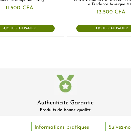
mboo Noir Apaisant 20 g
Barrière Cutanée à l’Artichaut P
à Tendance Acnéique 30
11.500
CFA
13.500
CFA
AJOUTER AU PANIER
AJOUTER AU PANIER
Authenticité Garantie
Produits de bonne qualité
Informations pratiques
Suivez-no