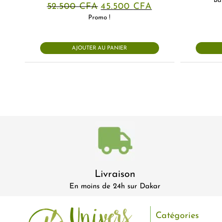
Ba
Le
Le
52.500
CFA
45.500
CFA
prix
prix
Promo !
initial
actuel
était :
est :
52.500 CFA.
45.500 CFA.
AJOUTER AU PANIER
Livraison
En moins de 24h sur Dakar
Catégories