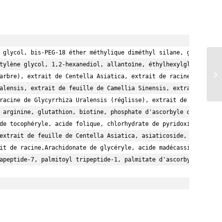
 glycol, bis-PEG-18 éther méthylique diméthyl silane, glycérine, 
tylène glycol, 1,2-hexanediol, allantoïne, éthylhexylglycérine, 

arbre), extrait de Centella Asiatica, extrait de racine de Polygo
alensis, extrait de feuille de Camellia Sinensis, extrait de feui
racine de Glycyrrhiza Uralensis (réglisse), extrait de fleur de 

 arginine, glutathion, biotine, phosphate d'ascorbyle de sodium, 
de tocophéryle, acide folique, chlorhydrate de pyridoxine, linolé
extrait de feuille de Centella Asiatica, asiaticoside, linolénate
it de racine,Arachidonate de glycéryle, acide madécassique, acide
apeptide-7, palmitoyl tripeptide-1, palmitate d'ascorbyle, parfum