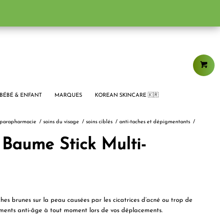
BÉBÉ & ENFANT
MARQUES
KOREAN SKINCARE 🇰🇷
parapharmacie
/
soins du visage
/
soins ciblés
/
anti-taches et dépigmentants
/
Baume Stick Multi-
aches brunes sur la peau causées par les cicatrices d’acné ou trop de
triments anti-âge à tout moment lors de vos déplacements.