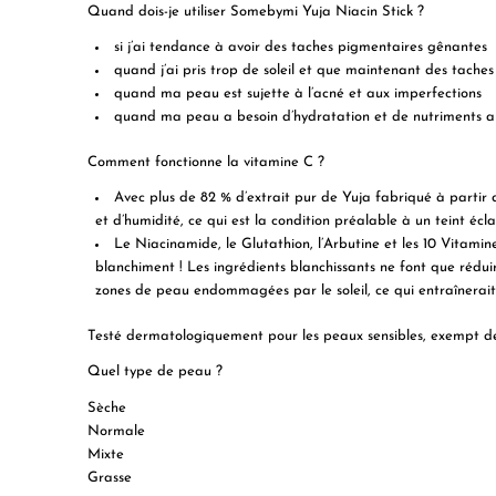
Quand dois-je utiliser Somebymi Yuja Niacin Stick ?
si j’ai tendance à avoir des taches pigmentaires gênantes
quand j’ai pris trop de soleil et que maintenant des taches 
quand ma peau est sujette à l’acné et aux imperfections
quand ma peau a besoin d’hydratation et de nutriments a
Comment fonctionne la vitamine C ?
Avec plus de 82 % d’extrait pur de Yuja fabriqué à partir 
et d’humidité, ce qui est la condition préalable à un teint écla
Le Niacinamide, le Glutathion, l’Arbutine et les 10 Vitamine
blanchiment ! Les ingrédients blanchissants ne font que réduir
zones de peau endommagées par le soleil, ce qui entraînerait 
Testé dermatologiquement pour les peaux sensibles, exempt de 
Quel type de peau ?
Sèche
Normale
Mixte
Grasse