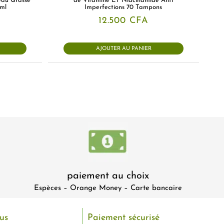
eau Grasse
de Vitamine ET Niacinamide Anti
ml
Imperfections 70 Tampons
12.500
CFA
AJOUTER AU PANIER
paiement au choix
Espèces – Orange Money – Carte bancaire
us
Paiement sécurisé