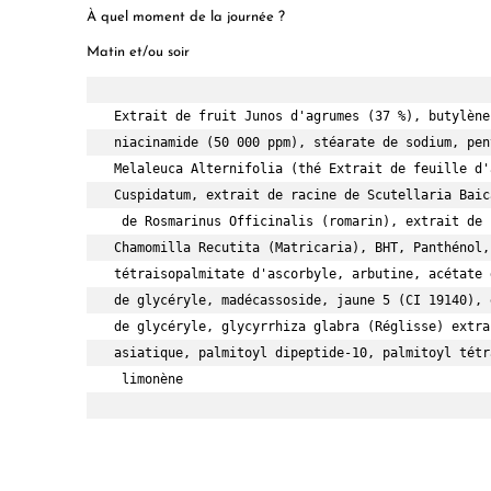
À quel moment de la journée ?
Matin et/ou soir
Extrait de fruit Junos d'agrumes (37 %), butylène
niacinamide (50 000 ppm), stéarate de sodium, pen
Melaleuca Alternifolia (thé Extrait de feuille d'
Cuspidatum, extrait de racine de Scutellaria Baic
 de Rosmarinus Officinalis (romarin), extrait de 
Chamomilla Recutita (Matricaria), BHT, Panthénol,
tétraisopalmitate d'ascorbyle, arbutine, acétate 
de glycéryle, madécassoside, jaune 5 (CI 19140), 
de glycéryle, glycyrrhiza glabra (Réglisse) extra
asiatique, palmitoyl dipeptide-10, palmitoyl tétr
 limonène