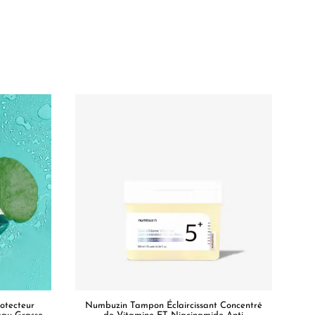
otecteur
Numbuzin Tampon Éclaircissant Concentré