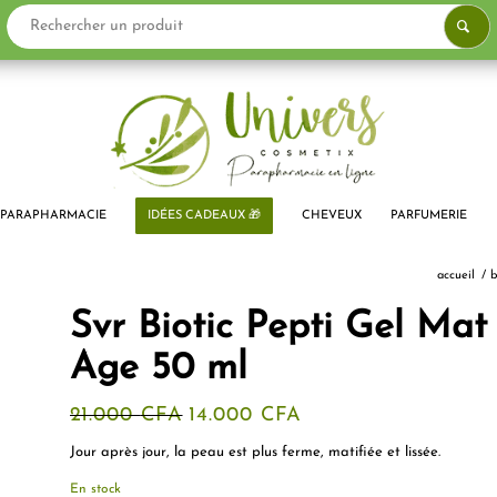
PROMO !
PARAPHARMACIE
IDÉES CADEAUX 🎁
CHEVEUX
PARFUMERIE
accueil
/
b
Svr Biotic Pepti Gel Mat
Age 50 ml
Le
Le
21.000
CFA
14.000
CFA
prix
prix
initial
actuel
Jour après jour, la peau est plus ferme, matifiée et lissée.
était :
est :
21.000 CFA.
14.000 CFA.
En stock