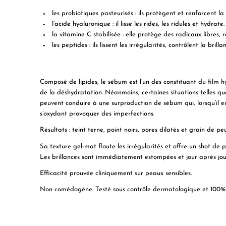
les probiotiques pasteurisés : ils protègent et renforcent la
l’acide hyaluronique : il lisse les rides, les ridules et hydrate.
la vitamine C stabilisée : elle protège des radicaux libres,
les peptides : ils lissent les irrégularités, contrôlent la brilla
Composé de lipides, le sébum est l’un des constituant du film h
de la déshydratation. Néanmoins, certaines situations telles qu
peuvent conduire à une surproduction de sébum qui, lorsqu’il e
s’oxydant provoquer des imperfections.
Résultats : teint terne, point noirs, pores dilatés et grain de pe
Sa texture gel-mat floute les irrégularités et offre un shot de p
Les brillances sont immédiatement estompées et jour après jour
Efficacité prouvée cliniquement sur peaux sensibles.
Non comédogène. Testé sous contrôle dermatologique et 100% s