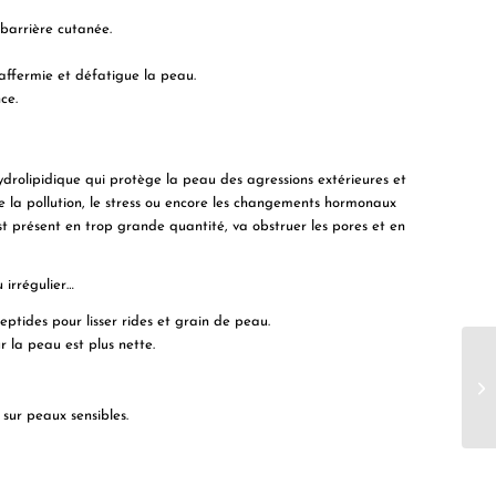
 barrière cutanée.
 raffermie et défatigue la peau.
nce.
ydrolipidique qui protège la peau des agressions extérieures et
e la pollution, le stress ou encore les changements hormonaux
st présent en trop grande quantité, va obstruer les pores et en
u irrégulier…
eptides pour lisser rides et grain de peau.
 la peau est plus nette.
ur peaux sensibles.