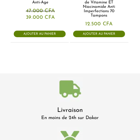
Anti-Age
de Vitamine ET
Niacinamide Anti
47.000
CFA
Imperfections 70
Tampons
Le
Le
39.000
CFA
prix
prix
12.500
CFA
initial
actuel
était :
est :
AJOUTER AU PANIER
AJOUTER AU PANIER
47.000 CFA.
39.000 CFA.
Livraison
En moins de 24h sur Dakar