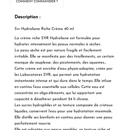
COMMENT COMMANDER ?
Description :
Svr Hydraliane Riche Crème 40 ml.
La
crème riche SVR Hydraliane
est formulée pour
hydrater intensément
les peaux normales à sèches.
La peau sèche est par nature fragile et facilement
irritable. Elle se manifeste par des tiraillements, un certain
manque de souplesse, des picotements, des squames…
Cette crème est
enrichie d’eau physio-adaptée
, créée par
les Laboratoires SVR, qui permet une hydratation
instantanée intense et qui dure dans le temps. Elle
infuse
en continu l’eau essentielle aux cellules
. Cette eau est
concentrée en oligo-éléments, qui lui apportent une
capacité à désaltérer pendant 24 h chrono.
Les sucres hydrophiles et sa texture composée de cristaux
liquides, conservent l’eau pour une hydratation maximale.
Elle distille ses bienfaits en continu pour donner
une peau
parfaitement nourrie.
Elle est adaptée aux peaux sensibles, sa texture riche et