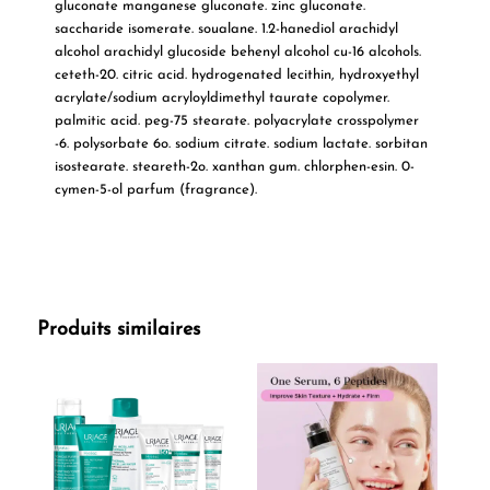
gluconate manganese gluconate. zinc gluconate.
saccharide isomerate. soualane. 1.2-hanediol arachidyl
alcohol arachidyl glucoside behenyl alcohol cu-16 alcohols.
ceteth-20. citric acid. hydrogenated lecithin, hydroxyethyl
acrylate/sodium acryloyldimethyl taurate copolymer.
palmitic acid. peg-75 stearate. polyacrylate crosspolymer
-6. polysorbate 6o. sodium citrate. sodium lactate. sorbitan
isostearate. steareth-2o. xanthan gum. chlorphen-esin. 0-
cymen-5-ol parfum (fragrance).
Produits similaires