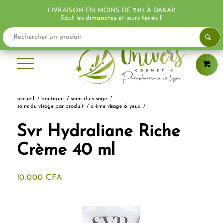
LIVRAISON EN MOINS DE 24H À DAKAR
PROMO !
PROMO !
Sauf les dimanches et jours fériés !!
accueil
/
boutique
/
soins du visage
/
soins du visage par produit
/
crème visage & yeux
/
Svr Hydraliane Riche
Crème 40 ml
10.000
CFA