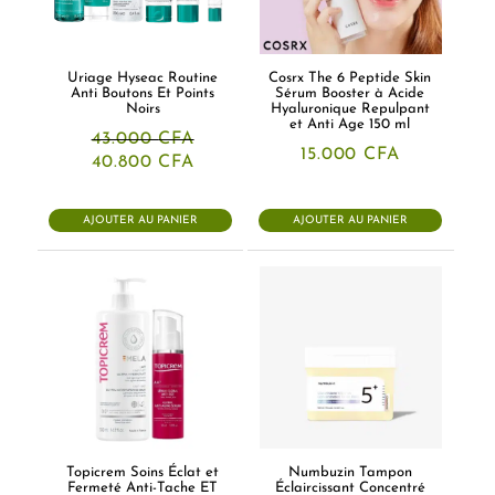
Uriage Hyseac Routine
Cosrx The 6 Peptide Skin
Anti Boutons Et Points
Sérum Booster à Acide
Noirs
Hyaluronique Repulpant
et Anti Age 150 ml
43.000
CFA
15.000
CFA
Le
Le
40.800
CFA
prix
prix
initial
actuel
était :
est :
AJOUTER AU PANIER
AJOUTER AU PANIER
43.000 CFA.
40.800 CFA.
Topicrem Soins Éclat et
Numbuzin Tampon
Fermeté Anti-Tache ET
Éclaircissant Concentré