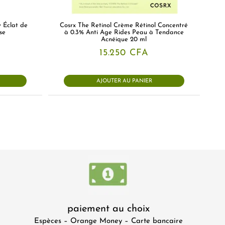
w Éclat de
Cosrx The Retinol Crème Rétinol Concentré
se
à 0.3% Anti Age Rides Peau à Tendance
Acnéique 20 ml
15.250
CFA
AJOUTER AU PANIER
paiement au choix
Espèces – Orange Money – Carte bancaire