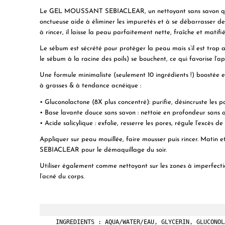
Le GEL MOUSSANT SEBIACLEAR, un nettoyant sans savon qui pu
onctueuse aide à éliminer les impuretés et à se débarrasser de 
à rincer, il laisse la peau parfaitement nette, fraîche et matifié
Le sébum est sécrété pour protéger la peau mais s’il est trop ab
le sébum à la racine des poils) se bouchent, ce qui favorise l’ap
Une formule minimaliste (seulement 10 ingrédients !) boostée e
à grasses & à tendance acnéique :
• Gluconolactone (8X plus concentré)
: purifie, désincruste les
•
Base lavante douce
sans savon
: nettoie en profondeur sans ag
•
Acide salicylique
: exfolie, resserre les pores, régule l’excès d
Appliquer sur peau mouillée, faire mousser puis rincer. Matin et
SEBIACLEAR pour le démaquillage du soir.
Utiliser également comme nettoyant sur les zones à imperfectio
l’acné du corps.
 INGREDIENTS : AQUA/WATER/EAU, GLYCERIN, GLUCONOL