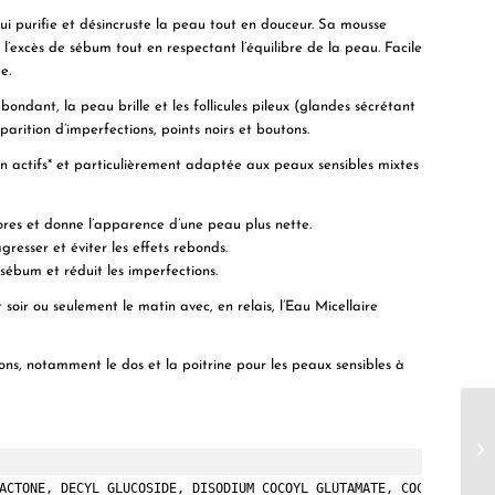
rifie et désincruste la peau tout en douceur. Sa mousse
l’excès de sébum tout en respectant l’équilibre de la peau. Facile
e.
ondant, la peau brille et les follicules pileux (glandes sécrétant
parition d’imperfections, points noirs et boutons.
n actifs* et particulièrement adaptée aux peaux sensibles mixtes
 pores et donne l’apparence d’une peau plus nette.
resser et éviter les effets rebonds.
e sébum et réduit les imperfections.
 soir ou seulement le matin avec, en relais, l’Eau Micellaire
ns, notamment le dos et la poitrine pour les peaux sensibles à
ACTONE, DECYL GLUCOSIDE, DISODIUM COCOYL GLUTAMATE, COCO-BETAINE