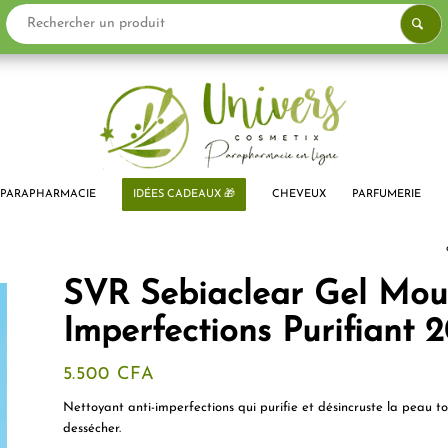
PARAPHARMACIE
IDÉES CADEAUX 🎁
CHEVEUX
PARFUMERIE
SVR Sebiaclear Gel Mous
Imperfections Purifiant 
5.500
CFA
Nettoyant anti-imperfections qui purifie et désincruste la peau t
dessécher.