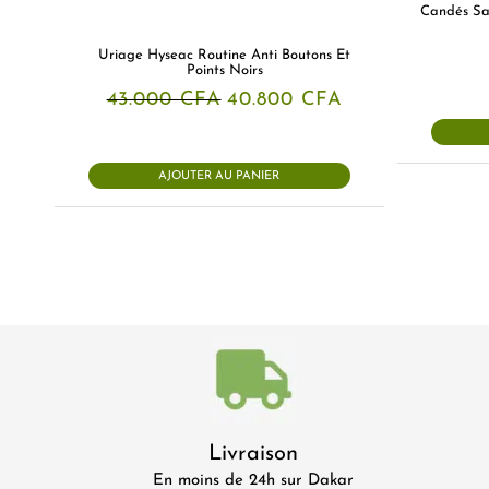
Candés Sa
Uriage Hyseac Routine Anti Boutons Et
Points Noirs
Le
Le
43.000
CFA
40.800
CFA
prix
prix
initial
actuel
était :
est :
43.000 CFA.
40.800 CFA.
AJOUTER AU PANIER
Livraison
En moins de 24h sur Dakar