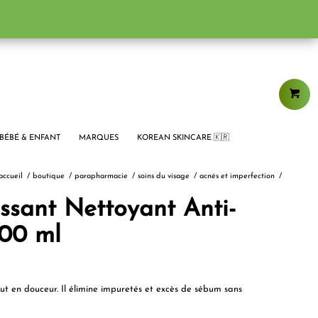
BÉBÉ & ENFANT
MARQUES
KOREAN SKINCARE 🇰🇷
accueil
/
boutique
/
parapharmacie
/
soins du visage
/
acnés et imperfection
/
sant Nettoyant Anti-
200 ml
out en douceur. Il élimine impuretés et excès de sébum sans