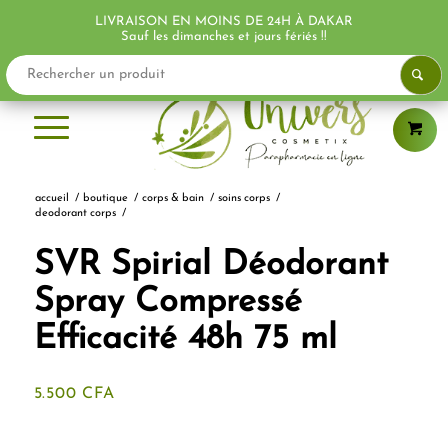
LIVRAISON EN MOINS DE 24H À DAKAR
PROMO !
Sauf les dimanches et jours fériés !!
accueil
/
boutique
/
corps & bain
/
soins corps
/
deodorant corps
/
SVR Spirial Déodorant
Spray Compressé
Efficacité 48h 75 ml
5.500
CFA