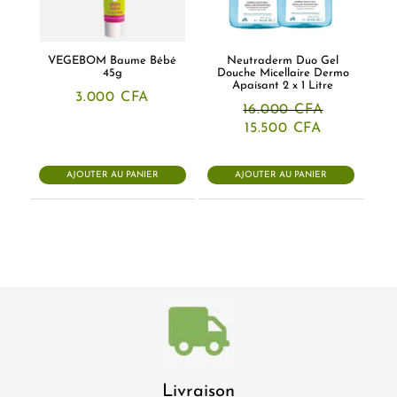
VEGEBOM Baume Bébé
Neutraderm Duo Gel
45g
Douche Micellaire Dermo
Apaisant 2 x 1 Litre
3.000
CFA
16.000
CFA
Le
Le
15.500
CFA
prix
prix
initial
actuel
était :
est :
AJOUTER AU PANIER
AJOUTER AU PANIER
16.000 CFA.
15.500 CFA
Livraison