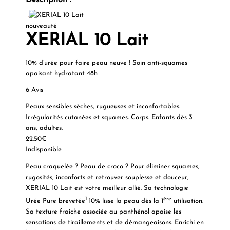
Description :
nouveauté
XERIAL 10 Lait
10% d’urée pour faire peau neuve ! Soin anti-squames
apaisant hydratant 48h
6 Avis
Peaux sensibles sèches, rugueuses et inconfortables.
Irrégularités cutanées et squames. Corps. Enfants dès 3
ans, adultes.
22.50€
Indisponible
Peau craquelée ? Peau de croco ? Pour éliminer squames,
rugosités, inconforts et retrouver souplesse et douceur,
XERIAL 10 Lait est votre meilleur allié. Sa technologie
1
ère
Urée Pure brevetée
10% lisse la peau dès la 1
utilisation.
Sa texture fraiche associée au panthénol apaise les
sensations de tiraillements et de démangeaisons. Enrichi en