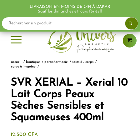
LIVRAISON EN MOINS DE 24H À DAKAR
PROMO !
PROMO !
PROMO !
Sauf les dimanches et jours fériés !!
accueil
/
boutique
/
parapharmacie
/
soins du corps
/
corps & hygeine
/
SVR XERIAL – Xerial 10
Lait Corps Peaux
Sèches Sensibles et
Squameuses 400ml
12.500
CFA