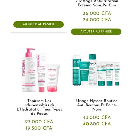
Grattage Anti-Irritation
Eczéma Sans Parfum
26.000
CFA
Le
Le
24.000
CFA
prix
prix
AJOUTER AU PANIER
initial
actuel
AJOUTER AU PANIER
était :
est :
26.000 CFA.
24.000 CF
Topicrem Les
Uriage Hyseac Routine
Indispensables de
Anti Boutons Et Points
L’Hydratation Tous Types
Noirs
de Peaux
43.000
CFA
23.000
CFA
Le
Le
40.800
CFA
Le
Le
prix
prix
19.500
CFA
prix
prix
initial
actuel