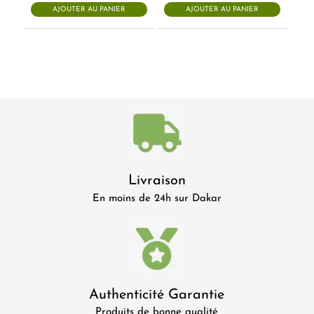
initial
actuel
était :
est :
AJOUTER AU PANIER
AJOUTER AU PANIER
était :
est :
43.000 CFA.
40.800 CF
23.000 CFA.
19.500 CFA.
Livraison
En moins de 24h sur Dakar
Authenticité Garantie
Produits de bonne qualité