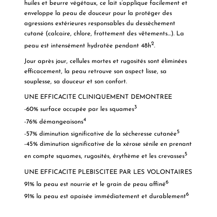
huiles et beurre végétaux, ce lait s’applique facilement et
enveloppe la peau de douceur pour la protéger des
agressions extérieures responsables du dessèchement
cutané (calcaire, chlore, frottement des vêtements…). La
2
peau est intensément hydratée pendant
48h
.
Jour après jour, cellules mortes et rugosités sont éliminées
efficacement, la peau retrouve son aspect lisse, sa
souplesse, sa douceur et son confort.
UNE EFFICACITE CLINIQUEMENT DEMONTREE
3
-60%
surface occupée par les squames
4
-76%
démangeaisons
5
-57%
diminution significative de la sécheresse cutanée
-45%
diminution significative de la xérose sénile en prenant
5
en compte squames, rugosités, érythème et les crevasses
UNE EFFICACITE PLEBISCITEE PAR LES VOLONTAIRES
6
91%
la peau est nourrie et le grain de peau affiné
6
91%
la peau est apaisée immédiatement et durablement