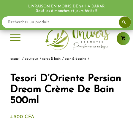
LIVRAISON EN MOINS DE 24H À DAKAR
PROMO !
Sauf les dimanches et jours fériés !!
accueil
/
boutique
/
corps & bain
/
bain & douche
/
Tesori D’Oriente Persian
Dream Crème De Bain
500ml
4.500
CFA