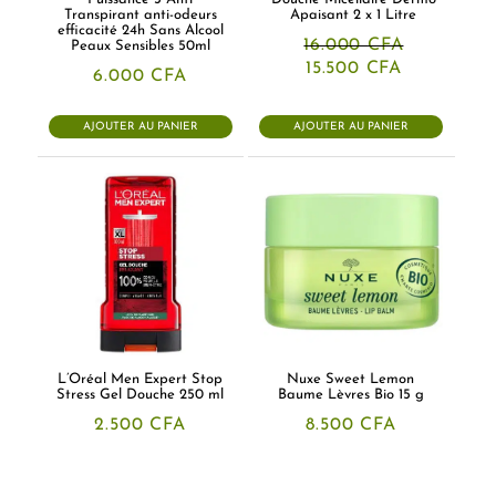
Transpirant anti-odeurs
Apaisant 2 x 1 Litre
efficacité 24h Sans Alcool
16.000
CFA
Peaux Sensibles 50ml
Le
Le
15.500
CFA
6.000
CFA
prix
prix
initial
actuel
était :
est :
AJOUTER AU PANIER
AJOUTER AU PANIER
16.000 CFA.
15.500 CFA
L’Oréal Men Expert Stop
Nuxe Sweet Lemon
Stress Gel Douche 250 ml
Baume Lèvres Bio 15 g
2.500
CFA
8.500
CFA