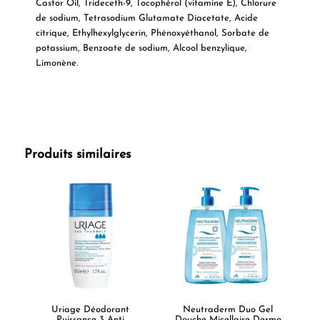
Castor Oil, Trideceth-9, Tocophérol (vitamine E), Chlorure
de sodium, Tetrasodium Glutamate Diacetate, Acide
citrique, Ethylhexylglycerin, Phénoxyéthanol, Sorbate de
potassium, Benzoate de sodium, Alcool benzylique,
Limonène.
Produits similaires
Uriage Déodorant
Neutraderm Duo Gel
Puissance 3 Anti
Douche Micellaire Dermo