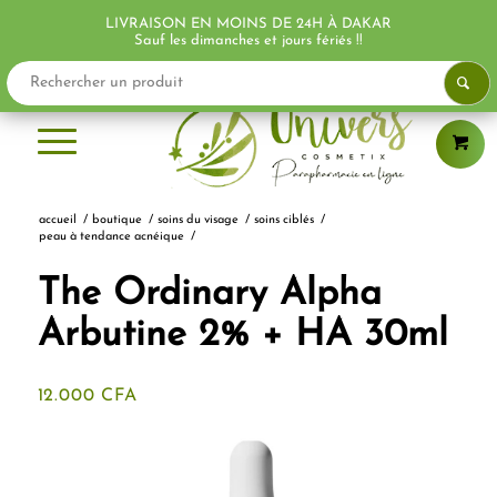
LIVRAISON EN MOINS DE 24H À DAKAR
PROMO !
Sauf les dimanches et jours fériés !!
accueil
/
boutique
/
soins du visage
/
soins ciblés
/
peau à tendance acnéique
/
The Ordinary Alpha
Arbutine 2% + HA 30ml
12.000
CFA