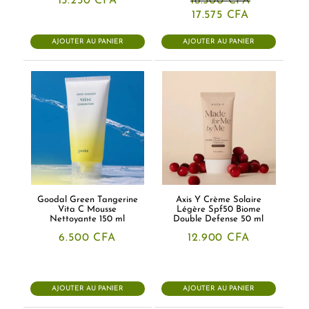
15.250
CFA
18.500
CFA
Le
Le
17.575
CFA
prix
prix
initial
actuel
AJOUTER AU PANIER
AJOUTER AU PANIER
était :
est :
18.500 CFA.
17.575 CFA.
Goodal Green Tangerine
Axis Y Crème Solaire
Vita C Mousse
Légère Spf50 Biome
Nettoyante 150 ml
Double Defense 50 ml
6.500
CFA
12.900
CFA
AJOUTER AU PANIER
AJOUTER AU PANIER