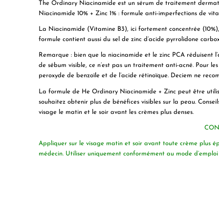
The Ordinary Niacinamide est un sérum de traitement dermatol
Niacinamide 10% + Zinc 1% : formule anti-imperfections de vi
La Niacinamide (Vitamine B3), ici fortement concentrée (10%), 
formule contient aussi du sel de zinc d’acide pyrrolidone carb
Remarque : bien que la niacinamide et le zinc PCA réduisent l’
de sébum visible, ce n’est pas un traitement anti-acné. Pour les 
peroxyde de benzoïle et de l’acide rétinoïque. Deciem ne recomm
La formule de He Ordinary Niacinamide + Zinc peut être utilis
souhaitez obtenir plus de bénéfices visibles sur la peau. Conseil
visage le matin et le soir avant les crèmes plus denses.
CONS
Appliquer sur le visage matin et soir avant toute crème plus épais
médecin. Utiliser uniquement conformément au mode d’emploi 