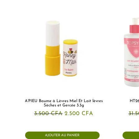
A’PIEU Baume à Lèvres Miel Et Lait lèvres
HT26
Sèches et Gercée 3.3g
Le
Le
3.500
CFA
2.500
CFA
31.
prix
prix
initial
actuel
était :
est :
3.500 CFA.
2.500 CFA.
AJOUTER AU PANIER