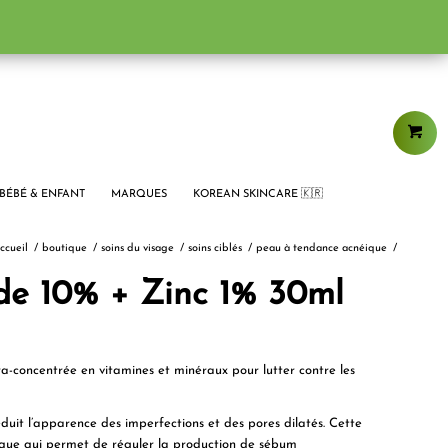
BÉBÉ & ENFANT
MARQUES
KOREAN SKINCARE 🇰🇷
ccueil
/
boutique
/
soins du visage
/
soins ciblés
/
peau à tendance acnéique
/
de 10% + Zinc 1% 30ml
-concentrée en vitamines et minéraux pour lutter contre les
uit l’apparence des imperfections et des pores dilatés. Cette
lique qui permet de réguler la production de sébum