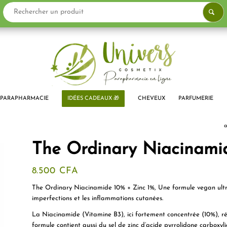
PARAPHARMACIE
IDÉES CADEAUX 🎁
CHEVEUX
PARFUMERIE
a
The Ordinary Niacinami
8.500
CFA
The Ordinary Niacinamide 10% + Zinc 1%, Une formule vegan ultra
imperfections et les inflammations cutanées.
La Niacinamide (Vitamine B3), ici fortement concentrée (10%), réd
formule contient aussi du sel de zinc d’acide pyrrolidone carboxy