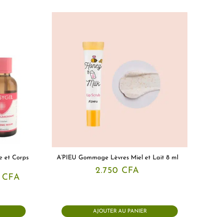
e et Corps
A’PIEU Gommage Lèvres Miel et Lait 8 ml
2.750
CFA
Le
5
CFA
prix
actuel
est :
 CFA.
34.675 CFA.
AJOUTER AU PANIER