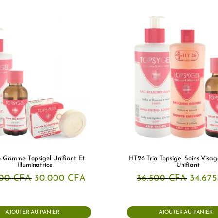
 Gamme Topsigel Unifiant Et
HT26 Trio Topsigel Soins Visag
Illuminatrice
Unifiant
Le
Le
Le
500
CFA
30.000
CFA
36.500
CFA
34.67
prix
prix
prix
initial
actuel
initial
était :
est :
était :
31.500 CFA.
30.000 CFA.
36.500
AJOUTER AU PANIER
AJOUTER AU PANIER