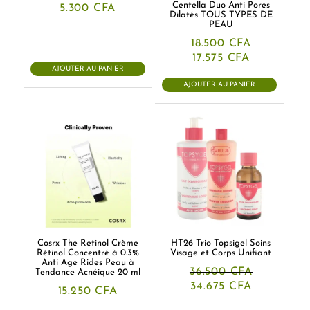
Centella Duo Anti Pores
5.300
CFA
Dilatés TOUS TYPES DE
PEAU
18.500
CFA
Le
Le
17.575
CFA
prix
prix
AJOUTER AU PANIER
initial
actuel
AJOUTER AU PANIER
était :
est :
18.500 CFA.
17.575 CFA.
Cosrx The Retinol Crème
HT26 Trio Topsigel Soins
Rétinol Concentré à 0.3%
Visage et Corps Unifiant
Anti Age Rides Peau à
36.500
CFA
Tendance Acnéique 20 ml
Le
Le
34.675
CFA
15.250
CFA
prix
prix
initial
actuel