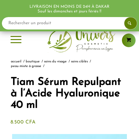
LIVRAISON EN MOINS DE 24H À DAKAR
PROMO !
PROMO !
Sauf les dimanches et jours fériés !!
accueil
/
boutique
/
soins du visage
/
soins ciblés
/
peau mixte à grasse
/
Tiam Sérum Repulpant
à l’Acide Hyaluronique
40 ml
8.500
CFA