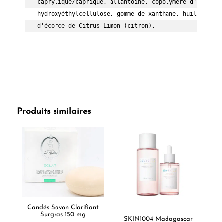
caprylique/caprique, allantoïne, copolymère d'acrylat
hydroxyéthylcellulose, gomme de xanthane, huile de fr
d'écorce de Citrus Limon (citron).
Produits similaires
Candés Savon Clarifiant
Surgras 150 mg
SKIN1004 Madagascar