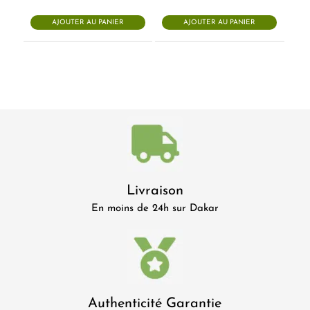
était :
est :
36.500 CFA.
34.675 CFA
AJOUTER AU PANIER
AJOUTER AU PANIER
Livraison
En moins de 24h sur Dakar
Authenticité Garantie