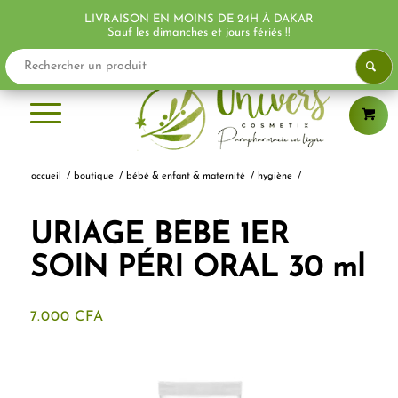
LIVRAISON EN MOINS DE 24H À DAKAR
PROMO !
Sauf les dimanches et jours fériés !!
accueil
/
boutique
/
bébé & enfant & maternité
/
hygiène
/
URIAGE BÉBÉ 1ER
SOIN PÉRI ORAL 30 ml
7.000
CFA