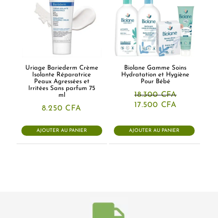
Uriage Bariederm Crème
Biolane Gamme Soins
Isolante Réparatrice
Hydratation et Hygiène
Peaux Agressées et
Pour Bébé
Irritées Sans parfum 75
18.300
CFA
ml
Le
Le
17.500
CFA
8.250
CFA
prix
prix
initial
actuel
était :
est :
AJOUTER AU PANIER
AJOUTER AU PANIER
18.300 CFA.
17.500 CFA