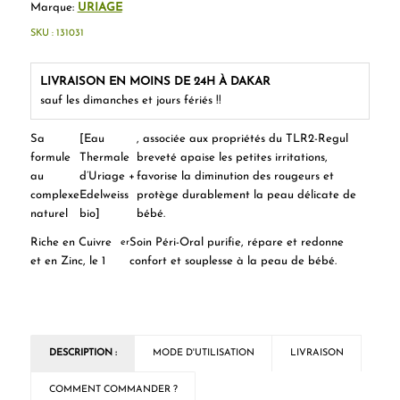
Marque:
URIAGE
SKU :
131031
LIVRAISON EN MOINS DE 24H À DAKAR
sauf les dimanches et jours fériés !!
Sa
[Eau
, associée aux propriétés du TLR2-Regul
formule
Thermale
breveté apaise les petites irritations,
au
d’Uriage +
favorise la diminution des rougeurs et
complexe
Edelweiss
protège durablement la peau délicate de
naturel
bio]
bébé.
Riche en Cuivre
Soin Péri-Oral purifie, répare et redonne
er
et en Zinc, le 1
confort et souplesse à la peau de bébé.
DESCRIPTION :
MODE D'UTILISATION
LIVRAISON
COMMENT COMMANDER ?