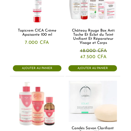
Topicrem CICA Crème
Château Rouge Box Anti
Apaisante 100 ml
Tache Et Éclat du Teint
Unifiant Et Réparateur
7.000
CFA
Visage et Corps
48.000
CFA
Le
Le
47.500
CFA
prix
prix
initial
actuel
AJOUTER AU PANIER
AJOUTER AU PANIER
était :
est :
48.000 CFA.
47.500 CF
Candés Savon Clarifiant