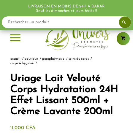
LIVRAISON EN MOINS DE 24H À DAKAR
PROMO !
PROMO !
Sauf les dimanches et jours fériés !!
accueil
/
boutique
/
parapharmacie
/
soins du corps
/
corps & hygeine
/
Uriage Lait Velouté
Corps Hydratation 24H
Effet Lissant 500ml +
Crème Lavante 200ml
11.000
CFA