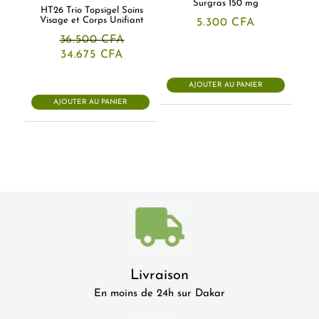
Surgras 150 mg
HT26 Trio Topsigel Soins
Visage et Corps Unifiant
5.300
CFA
36.500
CFA
Le
Le
34.675
CFA
prix
prix
initial
actuel
était :
est :
AJOUTER AU PANIER
36.500 CFA.
34.675 CFA.
AJOUTER AU PANIER
Livraison
En moins de 24h sur Dakar