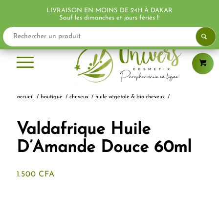
LIVRAISON EN MOINS DE 24H À DAKAR
PROMO !
Sauf les dimanches et jours fériés !!
accueil
/
boutique
/
cheveux
/
huile végétale & bio cheveux
/
Valdafrique Huile
D’Amande Douce 60ml
1.500
CFA