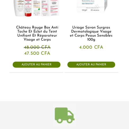
Château Rouge Box Anti
Uriage Savon Surgras
Tache Et Éclat du Teint
Dermatologique Visage
Unifiant Et Réparateur
et Corps Peaux Sensibles
Visage et Corps
100g
48.000
CFA
4.000
CFA
Le
Le
47.500
CFA
prix
prix
initial
actuel
AJOUTER AU PANIER
AJOUTER AU PANIER
était :
est :
48.000 CFA.
47.500 CFA.