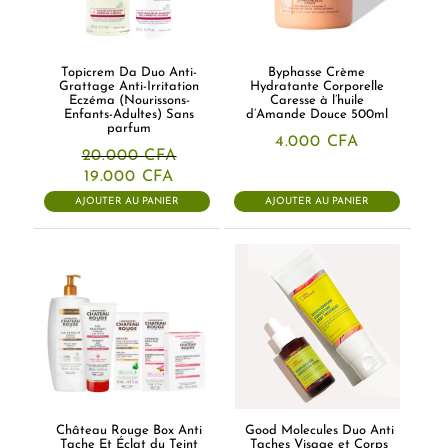
Topicrem Da Duo Anti-
Byphasse Crème
Grattage Anti-Irritation
Hydratante Corporelle
Eczéma (Nourissons-
Caresse à l’huile
Enfants-Adultes) Sans
d’Amande Douce 500ml
parfum
4.000
CFA
20.000
CFA
Le
Le
19.000
CFA
prix
prix
AJOUTER AU PANIER
AJOUTER AU PANIER
initial
actuel
était :
est :
20.000 CFA.
19.000 CFA.
Château Rouge Box Anti
Good Molecules Duo Anti
Tache Et Éclat du Teint
Taches Visage et Corps