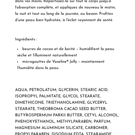
dans vos mains. Répartissez-la sur tout le corps jusqu’à
l’absorption complète, et appliquez de nouveau le matin,
la nuit et tout au long de la journée, au besoin. Profitez
d’une peau bien hydratée, à l’éclat rayonnant de santé.
Ingrédients :
beurres de cacao et de karité – humidifient la peau
sèche et l’illuminent naturellement
microgouttes de Vaseline® Jelly – maintiennent
l’humidité dans la peau
AQUA, PETROLATUM, GLYCERIN, STEARIC ACID,
ISOPROPYL PALMITATE, GLYCOL STEARATE,
DIMETHICONE, TRIETHANOLAMINE, GLYCERYL
STEARATE, THEOBROMA CACAO SEED BUTTER,
BUTYROSPERMUM PARKII BUTTER, CETYL ALCOHOL,
PHENOXYETHANOL, METHYLPARABEN, PARFUM,
MAGNESIUM ALUMINUM SILICATE, CARBOMER,
PROPYLPARABEN, DISODIUM EDTA, STEARAMIDE