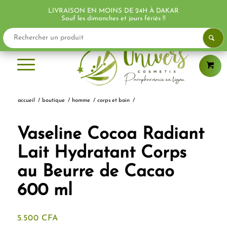
LIVRAISON EN MOINS DE 24H À DAKAR
PROMO !
PROMO !
PROMO !
Sauf les dimanches et jours fériés !!
accueil
/
boutique
/
homme
/
corps et bain
/
Vaseline Cocoa Radiant
Lait Hydratant Corps
au Beurre de Cacao
600 ml
5.500
CFA