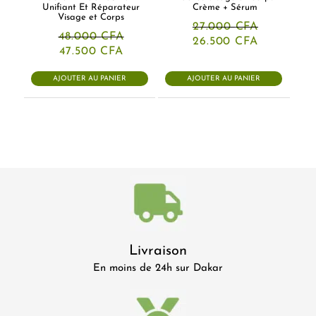
Unifiant Et Réparateur
Crème + Sérum
Visage et Corps
27.000
CFA
48.000
CFA
Le
Le
26.500
CFA
Le
Le
prix
prix
47.500
CFA
prix
prix
initial
actuel
initial
actuel
était :
est :
AJOUTER AU PANIER
AJOUTER AU PANIER
était :
est :
27.000 CFA.
26.500 CF
48.000 CFA.
47.500 CFA.
Livraison
En moins de 24h sur Dakar