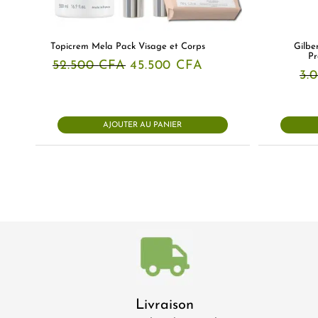
Topicrem Mela Pack Visage et Corps
Gilbe
Pr
Le
Le
52.500
CFA
45.500
CFA
prix
prix
3.
initial
actuel
était :
est :
52.500 CFA.
45.500 CFA.
AJOUTER AU PANIER
Livraison