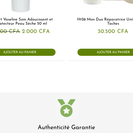
rt Vaseline Soin Adoucissant et
Ht26 Mon Duo Réparatrice Unif
otecteur Peau Sèche 50 ml
Taches
Le
Le
000
CFA
2.000
CFA
30.500
CFA
prix
prix
initial
actuel
était :
est :
3.000 CFA.
2.000 CFA.
AJOUTER AU PANIER
AJOUTER AU PANIER
Authenticité Garantie