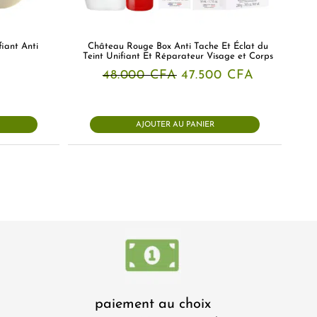
iant Anti
Château Rouge Box Anti Tache Et Éclat du
Teint Unifiant Et Réparateur Visage et Corps
Le
Le
48.000
CFA
47.500
CFA
prix
prix
initial
actuel
était :
est :
48.000 CFA.
47.500 CF
AJOUTER AU PANIER
paiement au choix