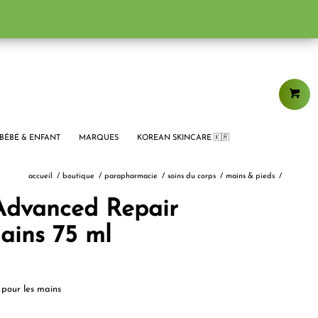
BÉBÉ & ENFANT
MARQUES
KOREAN SKINCARE 🇰🇷
accueil
/
boutique
/
parapharmacie
/
soins du corps
/
mains & pieds
/
 Advanced Repair
ains 75 ml
pour les mains