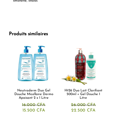
limonène, linalol.
Produits similaires
Neutraderm Duo Gel
Ht26 Duo Lait Clarifiant
Douche Micellaire Dermo
500ml + Gel Douche 1
Apaisant 2 x 1 Litre
Litre
16.000
CFA
26.000
CFA
Le
Le
Le
Le
15.500
CFA
22.500
CFA
prix
prix
prix
prix