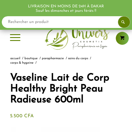
LIVRAISON EN MOINS DE 24H À DAKAR
PROMO !
PROMO !
PROMO !
Sauf les dimanches et jours fériés !!
accueil
/
boutique
/
parapharmacie
/
soins du corps
/
corps & hygeine
/
Vaseline Lait de Corp
Healthy Bright Peau
Radieuse 600ml
5.500
CFA