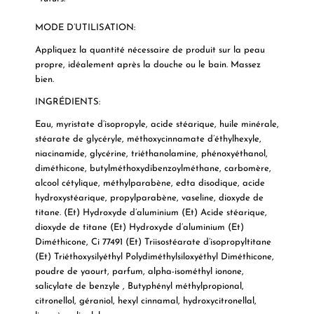
MODE D’UTILISATION:
Appliquez la quantité nécessaire de produit sur la peau
propre, idéalement après la douche ou le bain. Massez
bien.
INGRÉDIENTS:
Eau, myristate d’isopropyle, acide stéarique, huile minérale,
stéarate de glycéryle, méthoxycinnamate d’éthylhexyle,
niacinamide, glycérine, triéthanolamine, phénoxyéthanol,
diméthicone, butylméthoxydibenzoylméthane, carbomère,
alcool cétylique, méthylparabène, edta disodique, acide
hydroxystéarique, propylparabène, vaseline, dioxyde de
titane. (Et) Hydroxyde d’aluminium (Et) Acide stéarique,
dioxyde de titane (Et) Hydroxyde d’aluminium (Et)
Diméthicone, Ci 77491 (Et) Triisostéarate d’isopropyltitane
(Et) Triéthoxysilyéthyl Polydiméthylsiloxyéthyl Diméthicone,
poudre de yaourt, parfum, alpha-isométhyl ionone,
salicylate de benzyle , Butyphényl méthylpropional,
citronellol, géraniol, hexyl cinnamal, hydroxycitronellal,