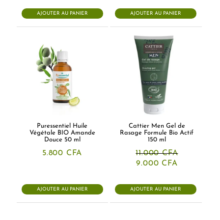
initial
actuel
initial
actuel
était :
est :
était :
est :
AJOUTER AU PANIER
AJOUTER AU PANIER
16.000 CFA.
15.500 CFA.
26.000 CFA.
22.500 CF
Puressentiel Huile
Cattier Men Gel de
Végétale BIO Amande
Rasage Formule Bio Actif
Douce 50 ml
150 ml
5.800
CFA
11.000
CFA
Le
Le
9.000
CFA
prix
prix
initial
actuel
était :
est :
AJOUTER AU PANIER
AJOUTER AU PANIER
11.000 CFA.
9.000 CFA