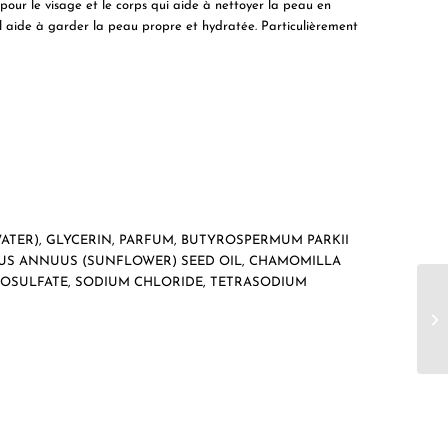
ur le visage et le corps qui aide à nettoyer la peau en
il aide à garder la peau propre et hydratée. Particulièrement
ATER), GLYCERIN, PARFUM, BUTYROSPERMUM PARKII
THUS ANNUUS (SUNFLOWER) SEED OIL, CHAMOMILLA
IOSULFATE, SODIUM CHLORIDE, TETRASODIUM