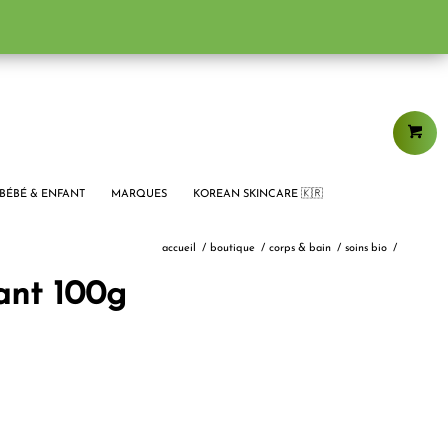
BÉBÉ & ENFANT
MARQUES
KOREAN SKINCARE 🇰🇷
accueil
/
boutique
/
corps & bain
/
soins bio
/
nt 100g