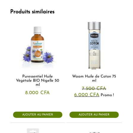
Produits similaires
Puressentiel Huile
Waam Huile de Coton 75
Végétale BIO Nigelle 50
ml
ml
7.500
CFA
8.000
CFA
Le
Le
6.000
CFA
Promo !
prix
prix
initial
actuel
était :
est :
7.500 CFA.
6.000 CFA.
AJOUTER AU PANIER
AJOUTER AU PANIER