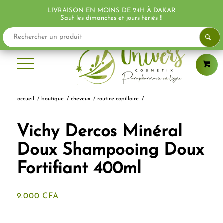
LIVRAISON EN MOINS DE 24H À DAKAR
Sauf les dimanches et jours fériés !!
accueil
/
boutique
/
cheveux
/
routine capillaire
/
Vichy Dercos Minéral
Doux Shampooing Doux
Fortifiant 400ml
9.000
CFA