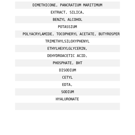
DIMETHICONE, PANCRATIUM MARITIMUM

EXTRACT, SILICA,

BENZYL ALCOHOL

POTASSIUM

POLYACRYLAMIDE, TOCOPHERYL ACETATE, BUTYROSPERMUM PAR
TRIMETHYLSILOXYPHENYL

ETHYLHEXYLGLYCERIN,

DEHYDROACETIC ACID,

PHOSPHATE, BHT

DISODIUM

CETYL

EDTA,

SODIUM

HYALURONATE