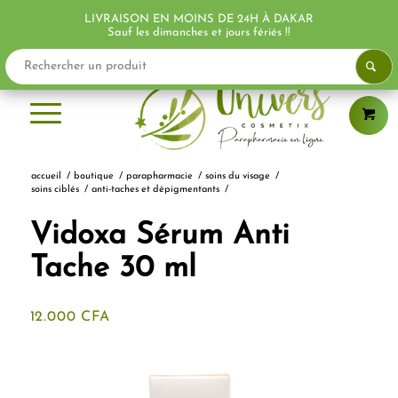
LIVRAISON EN MOINS DE 24H À DAKAR
Sauf les dimanches et jours fériés !!
accueil
/
boutique
/
parapharmacie
/
soins du visage
/
soins ciblés
/
anti-taches et dépigmentants
/
Vidoxa Sérum Anti
Tache 30 ml
12.000
CFA