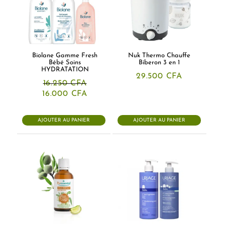
Biolane Gamme Fresh
Nuk Thermo Chauffe
Bébé Soins
Biberon 3 en 1
HYDRATATION
29.500
CFA
16.250
CFA
Le
Le
16.000
CFA
prix
prix
initial
actuel
était :
est :
AJOUTER AU PANIER
AJOUTER AU PANIER
16.250 CFA.
16.000 CFA.