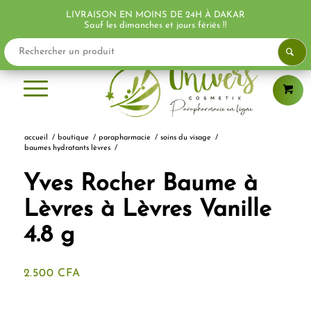
LIVRAISON EN MOINS DE 24H À DAKAR
Sauf les dimanches et jours fériés !!
accueil
/
boutique
/
parapharmacie
/
soins du visage
/
baumes hydratants lèvres
/
Yves Rocher Baume à
Lèvres à Lèvres Vanille
4.8 g
2.500
CFA