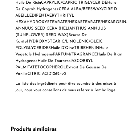
Huile De Ricin
CAPRYLIC/CAPRIC TRIGLYCERIDE
Huile
De Coprah Hydrogenee
CERA ALBA/BEESWAX/CIRE D
ABEILLE
DIPENTAERYTHRITYL
HEXAHYDROXYSTEARATE/HEXASTEARATE/HEXAROSINATE
H
ANNUUS SEED CERA (HELIANTHUS ANNUUS
(SUNFLOWER) SEED WAX)
Beurre De
Karite
HYDROXYSTEARIC/LINOLENIC/OLEIC
POLYGLYCERIDES
Huile D’Olive
TRIBEHENIN
Huile
Vegetale Hydrogene
PARFUM/FRAGRANCE
Huile De Ricin
Hydrogenee
Huile De Tournesol
ASCORBYL
PALMITATE
TOCOPHEROL
Extrait De Goussse De
Vanille
CITRIC ACID
10624v0
La liste des ingrédients peut être soumise à des mises à
jour, nous vous conseillons de vous référer à l’emballage.
Produits similaires