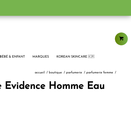
BÉBÉ & ENFANT
MARQUES
KOREAN SKINCARE 🇰🇷
accueil
/
boutique
/
parfumerie
/
parfumerie femme
/
e Evidence Homme Eau