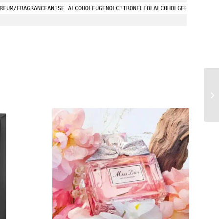
RFUM/FRAGRANCEANISE ALCOHOLEUGENOLCITRONELLOL
ALCOHOL
GERANIOLCI 1