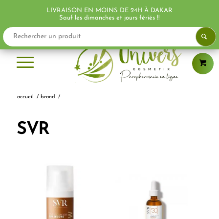
LIVRAISON EN MOINS DE 24H À DAKAR
PROMO !
PROMO !
PROMO !
Sauf les dimanches et jours fériés !!
accueil
/
brand
/
SVR