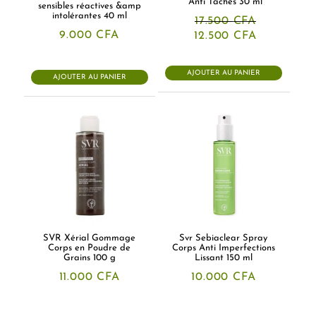
Anti Taches 30 ml
sensibles réactives &amp
intolérantes 40 ml
17.500
CFA
Le
Le
9.000
CFA
12.500
CFA
prix
prix
initial
actuel
était :
est :
AJOUTER AU PANIER
AJOUTER AU PANIER
17.500 CFA.
12.500 CFA
SVR Xérial Gommage
Svr Sebiaclear Spray
Corps en Poudre de
Corps Anti Imperfections
Grains 100 g
Lissant 150 ml
11.000
CFA
10.000
CFA