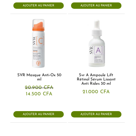
AJOUTER AU PANIER
AJOUTER AU PANIER
SVR Masque Anti-Ox 50
Svr A Ampoule Lift
ml
Rétinol Sérum Lissant
Anti Rides 30 ml
20.900
CFA
21.000
CFA
Le
Le
14.500
CFA
prix
prix
initial
actuel
était :
est :
20.900 CFA.
14.500 CFA.
AJOUTER AU PANIER
AJOUTER AU PANIER