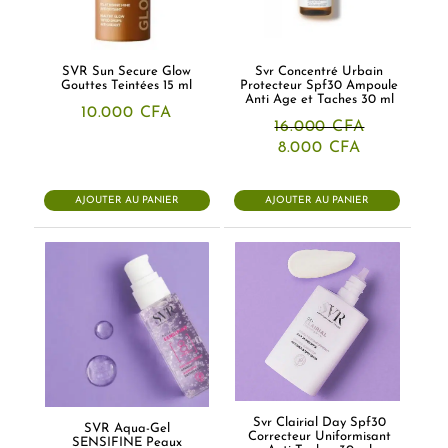
SVR Sun Secure Glow
Svr Concentré Urbain
Gouttes Teintées 15 ml
Protecteur Spf30 Ampoule
Anti Age et Taches 30 ml
10.000
CFA
16.000
CFA
Le
Le
8.000
CFA
prix
prix
initial
actuel
était :
est :
AJOUTER AU PANIER
AJOUTER AU PANIER
16.000 CFA.
8.000 CFA.
Svr Clairial Day Spf30
SVR Aqua-Gel
Correcteur Uniformisant
SENSIFINE Peaux