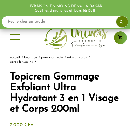
LIVRAISON EN MOINS DE 24H À DAKAR
Sauf les dimanches et jours fériés !!
accueil
/
boutique
/
parapharmacie
/
soins du corps
/
corps & hygeine
/
Topicrem Gommage
Exfoliant Ultra
Hydratant 3 en 1 Visage
et Corps 200ml
7.000
CFA