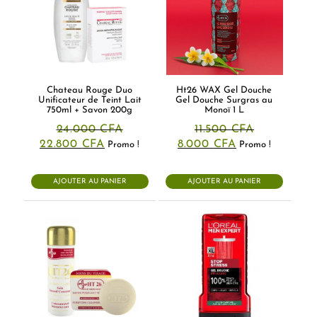
Chateau Rouge Duo
Ht26 WAX Gel Douche
Unificateur de Teint Lait
Gel Douche Surgras au
750ml + Savon 200g
Monoï 1 L
24.000
CFA
11.500
CFA
Le
Le
Le
Le
22.800
CFA
8.000
CFA
Promo !
Promo !
prix
prix
prix
prix
initial
actuel
initial
actuel
était :
est :
était :
est :
AJOUTER AU PANIER
AJOUTER AU PANIER
24.000 CFA.
22.800 CFA.
11.500 CFA.
8.000 CFA.