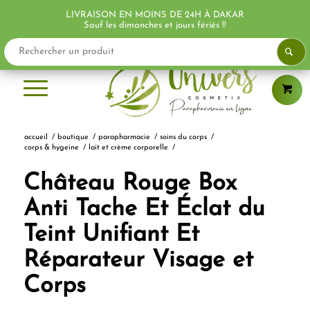
LIVRAISON EN MOINS DE 24H À DAKAR
PROMO !
Sauf les dimanches et jours fériés !!
accueil
/
boutique
/
parapharmacie
/
soins du corps
/
corps & hygeine
/
lait et crème corporelle
/
Château Rouge Box
Anti Tache Et Éclat du
Teint Unifiant Et
Réparateur Visage et
Corps