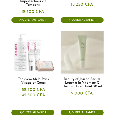
Imperfections 70
15.250
CFA
Tampons
12.500
CFA
AJOUTER AU PANIER
AJOUTER AU PANIER
Topicrem Mela Pack
Beauty of Joseon Sérum
Visage et Corps
Léger à la Vitamine C
Unifiant Éclat Teint 30 ml
52.500
CFA
9.000
CFA
Le
Le
45.500
CFA
prix
prix
initial
actuel
était :
est :
52.500 CFA.
45.500 CFA.
AJOUTER AU PANIER
AJOUTER AU PANIER