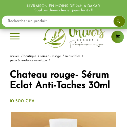
LIVRAISON EN MOINS DE 24H À DAKAR
PROMO !
Sauf les dimanches et jours fériés !!
accueil
/
boutique
/
soins du visage
/
soins ciblés
/
peau à tendance acnéique
/
Chateau rouge- Sérum
Eclat Anti-Taches 30ml
10.500
CFA