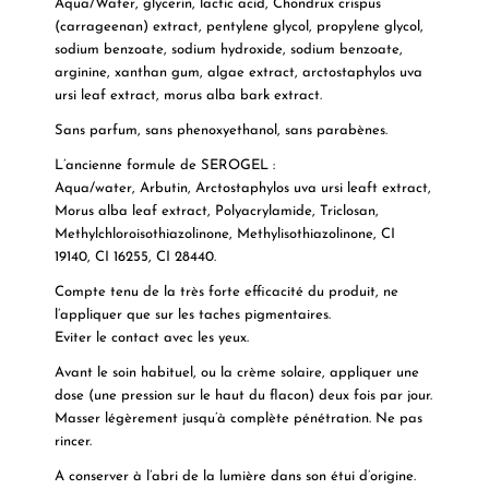
Aqua/Water, glycerin, lactic acid, Chondrux crispus
(carrageenan) extract, pentylene glycol, propylene glycol,
sodium benzoate, sodium hydroxide, sodium benzoate,
arginine, xanthan gum, algae extract, arctostaphylos uva
ursi leaf extract, morus alba bark extract.
Sans parfum, sans phenoxyethanol, sans parabènes.
L’ancienne formule de SEROGEL :
Aqua/water, Arbutin, Arctostaphylos uva ursi leaft extract,
Morus alba leaf extract, Polyacrylamide, Triclosan,
Methylchloroisothiazolinone, Methylisothiazolinone, CI
19140, CI 16255, CI 28440.
Compte tenu de la très forte efficacité du produit, ne
l’appliquer que sur les taches pigmentaires.
Eviter le contact avec les yeux.
Avant le soin habituel, ou la crème solaire, appliquer une
dose (une pression sur le haut du flacon) deux fois par jour.
Masser légèrement jusqu’à complète pénétration. Ne pas
rincer.
A conserver à l’abri de la lumière dans son étui d’origine.