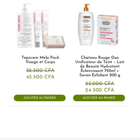
Topicrem Mela Pack
Chateau Rouge Duo
Visage et Corps
Unificateur de Teint – Lait
de Beauté Hydratant
52.500
CFA
Éclaircissant 750ml +
Savon Exfoliant 200 g
Le
Le
45.500
CFA
prix
prix
25.000
CFA
initial
actuel
Le
Le
24.500
CFA
était :
est :
prix
prix
52.500 CFA.
45.500 CFA.
AJOUTER AU PANIER
AJOUTER AU PANIER
initial
actuel
était :
est :
25.000 CFA.
24.500 CF