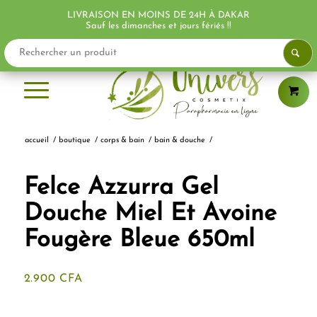
LIVRAISON EN MOINS DE 24H À DAKAR
PROMO !
PROMO !
Sauf les dimanches et jours fériés !!
accueil
/
boutique
/
corps & bain
/
bain & douche
/
Felce Azzurra Gel
Douche Miel Et Avoine
Fougère Bleue 650ml
2.900
CFA