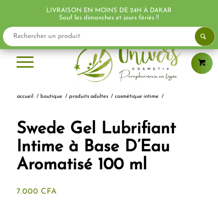
LIVRAISON EN MOINS DE 24H À DAKAR
Sauf les dimanches et jours fériés !!
accueil
/
boutique
/
produits adultes
/
cosmétique intime
/
Swede Gel Lubrifiant
Intime à Base D’Eau
Aromatisé 100 ml
7.000
CFA