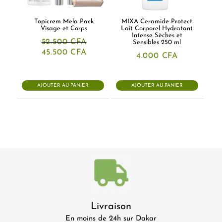
Topicrem Mela Pack
MIXA Ceramide Protect
Visage et Corps
Lait Corporel Hydratant
Intense Sèches et
52.500
CFA
Sensibles 250 ml
Le
Le
45.500
CFA
4.000
CFA
prix
prix
initial
actuel
était :
est :
52.500 CFA.
45.500 CFA.
AJOUTER AU PANIER
AJOUTER AU PANIER
Livraison
En moins de 24h sur Dakar