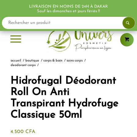
LIVRAISON EN MOINS DE 24H À DAKAR
PROMO !
Sauf les dimanches et jours fériés !!
accueil
/
boutique
/
corps & bain
/
soins corps
/
deodorant corps
/
Hidrofugal Déodorant
Roll On Anti
Transpirant Hydrofuge
Classique 50ml
4.500
CFA