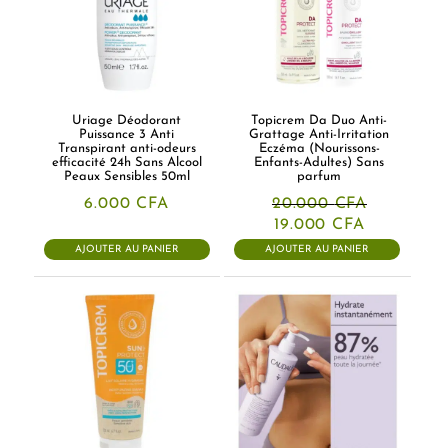
Uriage Déodorant
Topicrem Da Duo Anti-
Puissance 3 Anti
Grattage Anti-Irritation
Transpirant anti-odeurs
Eczéma (Nourissons-
efficacité 24h Sans Alcool
Enfants-Adultes) Sans
Peaux Sensibles 50ml
parfum
6.000
CFA
20.000
CFA
Le
Le
19.000
CFA
prix
prix
AJOUTER AU PANIER
AJOUTER AU PANIER
initial
actuel
était :
est :
20.000 CFA.
19.000 CF