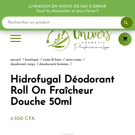
LIVRAISON EN MOINS DE 24H À DAKAR
PROMO !
Sauf les dimanches et jours fériés !!
accueil
/
boutique
/
corps & bain
/
soins corps
/
deodorant corps
/
déodorants femmes
/
Hidrofugal Déodorant
Roll On Fraîcheur
Douche 50ml
4.500
CFA