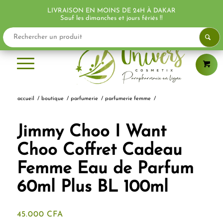
LIVRAISON EN MOINS DE 24H À DAKAR
Sauf les dimanches et jours fériés !!
accueil
/
boutique
/
parfumerie
/
parfumerie femme
/
Jimmy Choo I Want
Choo Coffret Cadeau
Femme Eau de Parfum
60ml Plus BL 100ml
45.000
CFA