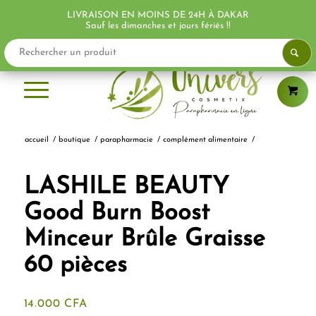
LIVRAISON EN MOINS DE 24H À DAKAR
PROMO !
Sauf les dimanches et jours fériés !!
accueil
/
boutique
/
parapharmacie
/
complément alimentaire
/
LASHILE BEAUTY
Good Burn Boost
Minceur Brûle Graisse
60 pièces
14.000
CFA