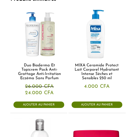
Duo Bioderma Et
MIXA Ceramide Protect
Topicrem Pack Anti-
Lait Corporel Hydratant
Grattage Anti-Irritation
Intense Sèches et
Eczéma Sans Parfum
Sensibles 250 ml
26.000
CFA
4.000
CFA
Le
Le
24.000
CFA
prix
prix
initial
actuel
AJOUTER AU PANIER
AJOUTER AU PANIER
était :
est :
26.000 CFA.
24.000 CFA.