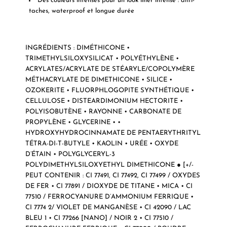
Des couleurs intenses pour un look liner intense : anti-
taches, waterproof et longue durée
INGRÉDIENTS : DIMÉTHICONE •
TRIMETHYLSILOXYSILICAT • POLYÉTHYLÈNE •
ACRYLATES/ACRYLATE DE STÉARYLE/COPOLYMÈRE
MÉTHACRYLATE DE DIMETHICONE • SILICE •
OZOKERITE • FLUORPHLOGOPITE SYNTHÉTIQUE •
CELLULOSE • DISTEARDIMONIUM HECTORITE •
POLYISOBUTÈNE • RAYONNE • CARBONATE DE
PROPYLÈNE • GLYCERINE • •
HYDROXYHYDROCINNAMATE DE PENTAERYTHRITYL
TÉTRA-DI-T-BUTYLE • KAOLIN • URÉE • OXYDE
D’ÉTAIN • POLYGLYCERYL-3
POLYDIMETHYLSILOXYETHYL DIMETHICONE ● [+/-
PEUT CONTENIR : CI 77491, CI 77492, CI 77499 / OXYDES
DE FER • CI 77891 / DIOXYDE DE TITANE • MICA • CI
77510 / FERROCYANURE D’AMMONIUM FERRIQUE •
CI 7774 2/ VIOLET DE MANGANÈSE • CI 42090 / LAC
BLEU 1 • CI 77266 [NANO] / NOIR 2 • CI 77510 /