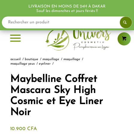
LIVRAISON EN MOINS DE 24H À DAKAR
Sauf les dimanches et jours fériés !!
accueil
/
boutique
/
maquillage
/
maquillage
/
maquillage yeux
/
eyeliner
/
Maybelline Coffret
Mascara Sky High
Cosmic et Eye Liner
Noir
10.900
CFA