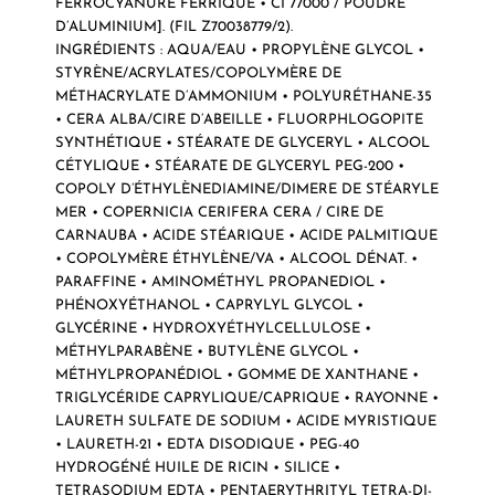
FERROCYANURE FERRIQUE • CI 77000 / POUDRE
D’ALUMINIUM]. (FIL Z70038779/2).
INGRÉDIENTS : AQUA/EAU • PROPYLÈNE GLYCOL •
STYRÈNE/ACRYLATES/COPOLYMÈRE DE
MÉTHACRYLATE D’AMMONIUM • POLYURÉTHANE-35
• CERA ALBA/CIRE D’ABEILLE • FLUORPHLOGOPITE
SYNTHÉTIQUE • STÉARATE DE GLYCERYL • ALCOOL
CÉTYLIQUE • STÉARATE DE GLYCERYL PEG-200 •
COPOLY D’ÉTHYLÈNEDIAMINE/DIMERE DE STÉARYLE
MER • COPERNICIA CERIFERA CERA / CIRE DE
CARNAUBA • ACIDE STÉARIQUE • ACIDE PALMITIQUE
• COPOLYMÈRE ÉTHYLÈNE/VA • ALCOOL DÉNAT. •
PARAFFINE • AMINOMÉTHYL PROPANEDIOL •
PHÉNOXYÉTHANOL • CAPRYLYL GLYCOL •
GLYCÉRINE • HYDROXYÉTHYLCELLULOSE •
MÉTHYLPARABÈNE • BUTYLÈNE GLYCOL •
MÉTHYLPROPANÉDIOL • GOMME DE XANTHANE •
TRIGLYCÉRIDE CAPRYLIQUE/CAPRIQUE • RAYONNE •
LAURETH SULFATE DE SODIUM • ACIDE MYRISTIQUE
• LAURETH-21 • EDTA DISODIQUE • PEG-40
HYDROGÉNÉ HUILE DE RICIN • SILICE •
TETRASODIUM EDTA • PENTAERYTHRITYL TETRA-DI-